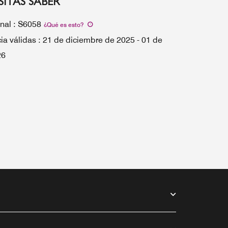
ITAS SABER
nal
:
S6058
¿Qué es esto
?
ia válidas
:
21 de diciembre de 2025
-
01 de
26