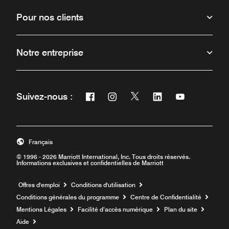
Pour nos clients
Notre entreprise
Facebook
Instagram
Twitter
Linkedin
Youtube
Suivez-nous :
Ouvre une nouvelle fenêtre
Ouvre une nouvelle fenêtre
Ouvre une nouvelle fenêt
Ouvre une nouvelle 
Ouvre une nou
Français
© 1996 - 2026 Marriott International, Inc. Tous droits réservés.
Informations exclusives et confidentielles de Marriott
Ouvre une nouvelle fenêtre
Offres d'emploi
Conditions d'utilisation
Conditions générales du programme
Centre de Confidentialité
Mentions Légales
Facilité d’accès numérique
Plan du site
Aide