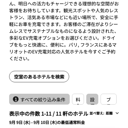
ん、明日への活力もチャージできる理想的な空間がお
客様をお待ちしています。観光スポットや人気のレス
トラン、活気ある市場などにも近い場所で、安全に手
軽にお車を充電できます。お客様のご滞在がよりシー
ムレスでサステナブルなものになるよう設計された、
多彩なEV充電オプションをお選びください。ドライ
ブをもっと快適に、便利に。パリ, フランスにあるマ
リオットのEV充電対応の人気ホテルを今すぐご予約
ください。
空室のあるホテルを検索
1
すべての絞り込み条件
料
設
ブ
金
備
ラ
ン
表示中の件数 1-11 / 11 軒のホテル
並べ替え
:
距離
ド
9月 9日 (水) - 9月 10日 (木)の最低通常料金