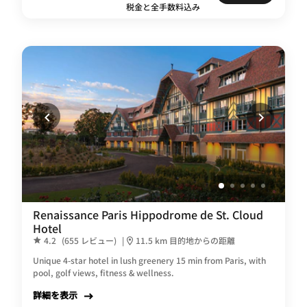
税金と全手数料込み
Renaissance Paris Hippodrome de St. Cloud
Hotel
4.2
(655 レビュー)
|
11.5 km 目的地からの距離
Unique 4-star hotel in lush greenery 15 min from Paris, with
pool, golf views, fitness & wellness.
詳細を表示