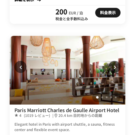
200
料金表示
EUR / 泊
税金と全手数料込み
Paris Marriott Charles de Gaulle Airport Hotel
4
(1019 レビュー)
|
20.4 km 目的地からの距離
Elegant hotel in Paris with airport shuttle, a sauna, fitness
center and flexible event space.