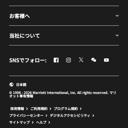
お客様へ
当社について
Facebook
Instagram
Twitter
Messenger
Youtube
SNSでフォロー:
新しいウィンドウで開く
新しいウィンドウで開く
新しいウィンドウで開
新しいウィンド
新しいウ
日本語
© 1996 - 2026 Marriott International, Inc. All rights reserved. マリ
オット専有情報
新しいウィンドウで開く
採用情報
ご利用規約
プログラム規約
プライバシーセンター
デジタルアクセシビリティ
サイトマップ
ヘルプ