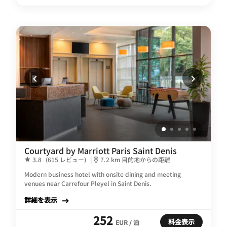
Courtyard by Marriott Paris Saint Denis
3.8
(615 レビュー)
|
7.2 km 目的地からの距離
Modern business hotel with onsite dining and meeting
venues near Carrefour Pleyel in Saint Denis.
詳細を表示
252
料金表示
EUR / 泊