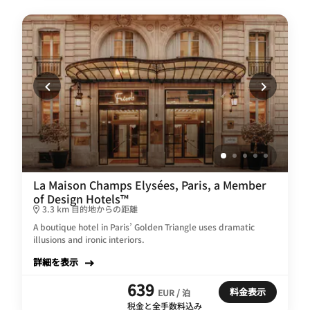
La Maison Champs Elysées, Paris, a Member
of Design Hotels™
3.3 km 目的地からの距離
A boutique hotel in Paris’ Golden Triangle uses dramatic
illusions and ironic interiors.
詳細を表示
639
料金表示
EUR / 泊
税金と全手数料込み