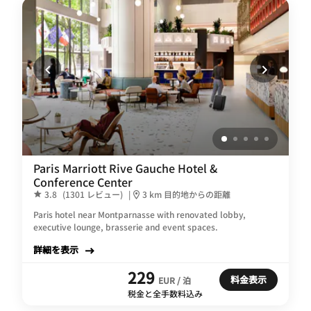
Paris Marriott Rive Gauche Hotel &
Conference Center
3.8
(1301 レビュー)
|
3 km 目的地からの距離
Paris hotel near Montparnasse with renovated lobby,
executive lounge, brasserie and event spaces.
詳細を表示
229
料金表示
EUR / 泊
税金と全手数料込み