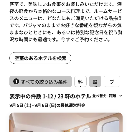
客室で、美味しいお食事をお楽しみいただけます。深
夜の軽食から本格的なコース料理まで、ルームサービ
スのメニューは、どなたにもご満足いただける品揃え
です。パジャマのままでお好きな番組を観ながらの気
ままなひとときにも、あるいは特別な記念日を祝う贅
沢な時間にも最適です。今すぐご予約ください。
空室のあるホテルを検索
1
すべての絞り込み条件
料
設
ブ
金
備
ラ
ン
表示中の件数 1-12 / 23 軒のホテル
並べ替え
:
距離
ド
9月 5日 (土) - 9月 6日 (日)の最低通常料金