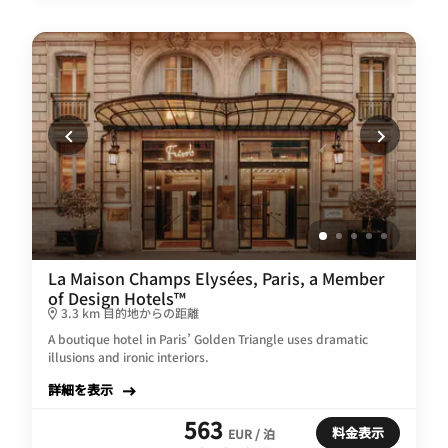
La Maison Champs Elysées, Paris, a Member
of Design Hotels™
3.3 km 目的地からの距離
A boutique hotel in Paris’ Golden Triangle uses dramatic
illusions and ironic interiors.
詳細を表示
563
料金表示
EUR / 泊