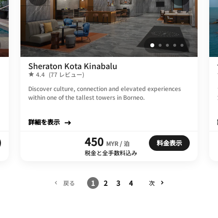
Sheraton Kota Kinabalu
4.4
(77 レビュー)
Discover culture, connection and elevated experiences
within one of the tallest towers in Borneo.
詳細を表示
450
料金表示
MYR / 泊
税金と全手数料込み
1
2
3
4
戻る
次