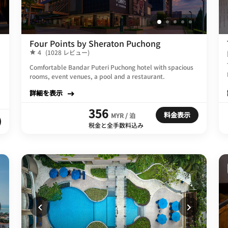
Four Points by Sheraton Puchong
4
(1028 レビュー)
Comfortable Bandar Puteri Puchong hotel with spacious
rooms, event venues, a pool and a restaurant.
詳細を表示
356
料金表示
MYR / 泊
税金と全手数料込み