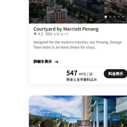
Courtyard by Marriott Penang
4.2
(902 レビュー)
Designed for the modern traveler, our Penang, George
Town hotel is an ideal choice for stays.
詳細を表示
547
料金表示
MYR / 泊
税金と全手数料込み