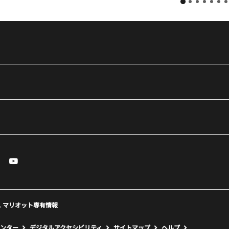
essenger
Youtube
で開く
ィンドウで開く
しいウィンドウで開く
新しいウィンドウで開く
eserved. マリオット専有情報
ンター
デジタルアクセシビリティ
サイトマップ
ヘルプ