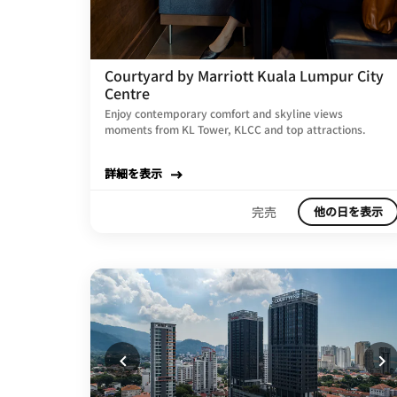
Courtyard by Marriott Kuala Lumpur City
Centre
Enjoy contemporary comfort and skyline views
moments from KL Tower, KLCC and top attractions.
詳細を表示
完売
他の日を表示