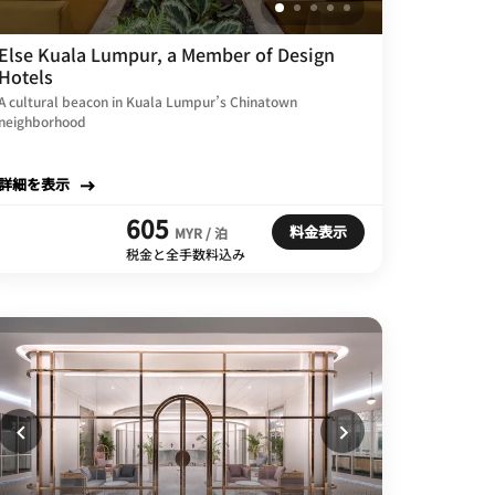
Else Kuala Lumpur, a Member of Design
Hotels
A cultural beacon in Kuala Lumpur’s Chinatown
neighborhood
詳細を表示
605
料金表示
MYR / 泊
税金と全手数料込み