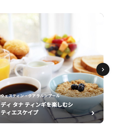
ウェスティン・クアラルンプール
ディ タナ ティンギを楽しむシ
ザ・リッ
ティエスケイプ
Marri