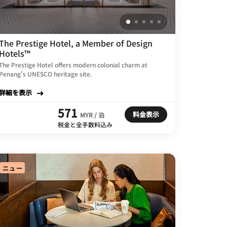
The Prestige Hotel, a Member of Design
Hotels™
The Prestige Hotel offers modern colonial charm at
Penang's UNESCO heritage site.
詳細を表示
571
料金表示
MYR / 泊
税金と全手数料込み
ニュー