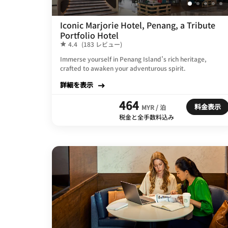
Iconic Marjorie Hotel, Penang, a Tribute
Portfolio Hotel
4.4
(183 レビュー)
Immerse yourself in Penang Island’s rich heritage,
crafted to awaken your adventurous spirit.
詳細を表示
464
料金表示
MYR / 泊
税金と全手数料込み