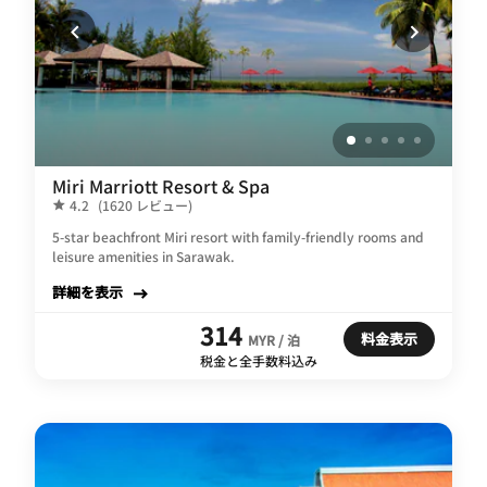
Miri Marriott Resort & Spa
4.2
(1620 レビュー)
5-star beachfront Miri resort with family-friendly rooms and
leisure amenities in Sarawak.
詳細を表示
314
料金表示
MYR / 泊
税金と全手数料込み