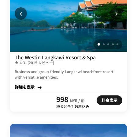
The Westin Langkawi Resort & Spa
4.3
(2015 レビュー)
Business and group-friendly Langkawi beachfront resort
with versatile amenities.
詳細を表示
998
料金表示
MYR / 泊
税金と全手数料込み