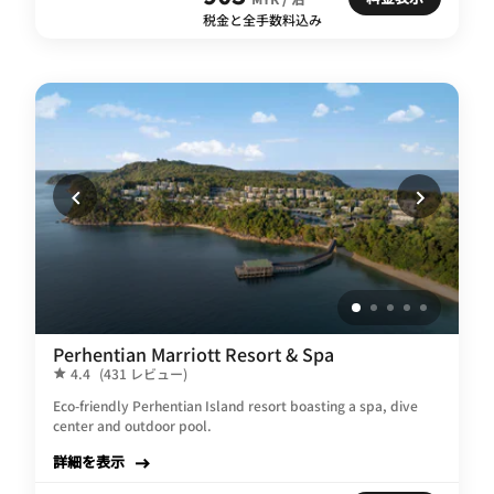
税金と全手数料込み
Perhentian Marriott Resort & Spa
4.4
(431 レビュー)
Eco-friendly Perhentian Island resort boasting a spa, dive
center and outdoor pool.
詳細を表示