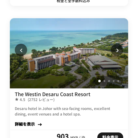
税金と全手数料込み
The Westin Desaru Coast Resort
4.5
(2752 レビュー)
Desaru hotel in Johor with sea-facing rooms, excellent
dining, event venues and a hotel spa.
詳細を表示
903
料金表示
MYR / 泊