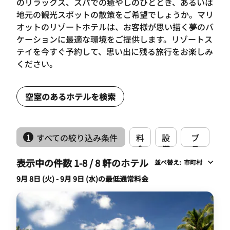
のリラックス、スパでの癒やしのひととき、あるいは
地元の観光スポットの散策をご希望でしょうか。マリ
オットのリゾートホテルは、お客様が思い描く夢のバ
ケーションに最適な環境をご提供します。リゾートス
テイを今すぐ予約して、思い出に残る旅行をお楽しみ
ください。
空室のあるホテルを検索
1
すべての絞り込み条件
料
設
ブ
金
備
ラ
ン
表示中の件数 1-8 / 8 軒のホテル
並べ替え
:
市町村
ド
9月 8日 (火) - 9月 9日 (水)の最低通常料金