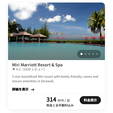
Miri Marriott Resort & Spa
4.2
(1620 レビュー)
5-star beachfront Miri resort with family-friendly rooms and
leisure amenities in Sarawak.
詳細を表示
314
料金表示
MYR / 泊
税金と全手数料込み