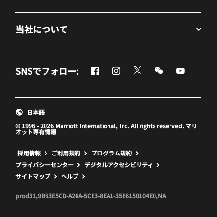
当社について
Facebook
Instagram
Twitter
Messenger
Youtube
SNSでフォロー:
新しいウィンドウで開く
新しいウィンドウで開く
新しいウィンドウで開
新しいウィンド
新しいウ
日本語
© 1996 - 2026 Marriott International, Inc. All rights reserved. マリ
オット専有情報
新しいウィンドウで開く
採用情報
ご利用規約
プログラム規約
プライバシーセンター
デジタルアクセシビリティ
サイトマップ
ヘルプ
prod31,9B63E5CD-A26A-5CE3-8EA1-35E6150104E0,NA