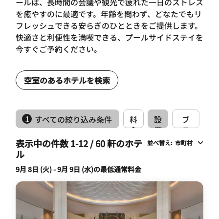
ールは、長時間の会議や観光で疲れた一日のストレス
を癒やすのに最適です。年齢を問わず、どなたでもリ
フレッシュできる安らぎのひとときをご提供します。
快適さと利便性を満喫できる、プールサイドステイを
今すぐご予約ください。
空室のあるホテルを検索
1
すべての絞り込み条件
料
設
ブ
金
備
ラ
ン
表示中の件数 1-12 / 60 軒のホテ
並べ替え
:
市町村
ド
ル
9月 8日 (火) - 9月 9日 (水)の最低通常料金