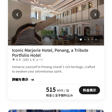
Iconic Marjorie Hotel, Penang, a Tribute
Portfolio Hotel
4.4
(183 レビュー)
Immerse yourself in Penang Island’s rich heritage, crafted
to awaken your adventurous spirit.
詳細を表示
515
料金表示
MYR / 泊
税金と全手数料込み