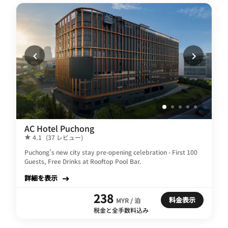
AC Hotel Puchong
4.1
(37 レビュー)
Puchong's new city stay pre-opening celebration - First 100
Guests, Free Drinks at Rooftop Pool Bar.
詳細を表示
238
料金表示
MYR / 泊
税金と全手数料込み