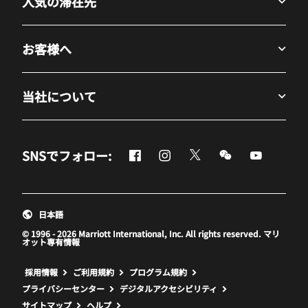
人気の滞在先
お客様へ
当社について
Facebook
Instagram
Twitter
Messenger
Youtube
SNSでフォロー:
新しいウィンドウで開く
新しいウィンドウで開く
新しいウィンドウで開
新しいウィンド
新しいウ
日本語
© 1996 - 2026 Marriott International, Inc. All rights reserved. マリ
オット専有情報
新しいウィンドウで開く
採用情報
ご利用規約
プログラム規約
プライバシーセンター
デジタルアクセシビリティ
サイトマップ
ヘルプ