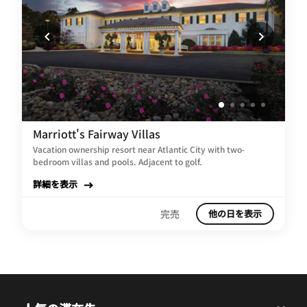
Marriott's Fairway Villas
Vacation ownership resort near Atlantic City with two-
bedroom villas and pools. Adjacent to golf.
詳細を表示
完売
他の日を表示