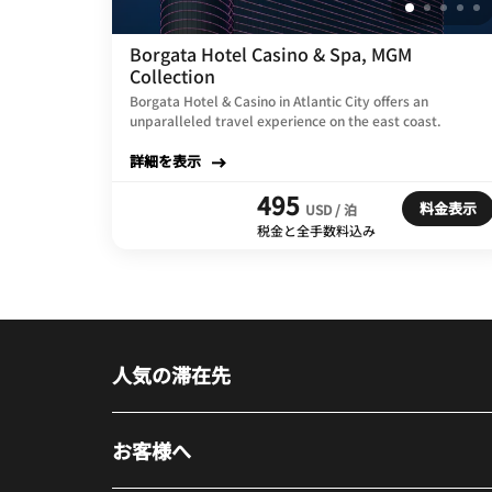
Borgata Hotel Casino & Spa, MGM
Collection
Borgata Hotel & Casino in Atlantic City offers an
unparalleled travel experience on the east coast.
詳細を表示
495
料金表示
USD / 泊
税金と全手数料込み
人気の滞在先
お客様へ