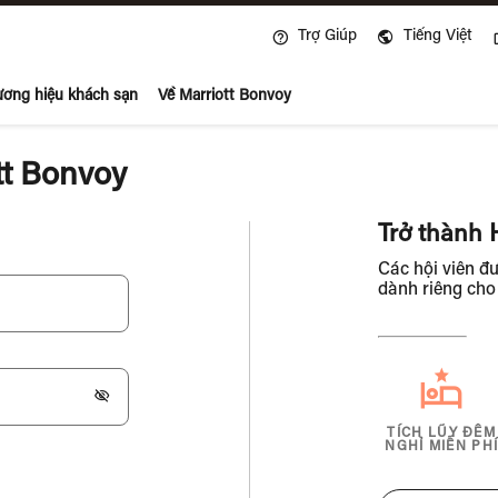
Mở cửa sổ mới
Trợ Giúp
Tiếng Việt
voy
ơng hiệu khách sạn
Về Marriott Bonvoy
tt Bonvoy
Trở thành 
Các hội viên đ
dành riêng cho
TÍCH LŨY ĐÊM
NGHỈ MIỄN PH