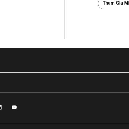
Tham Gia Mi
r
Linkedin
Youtube
sổ mới
Mở cửa sổ mới
Mở cửa sổ mới