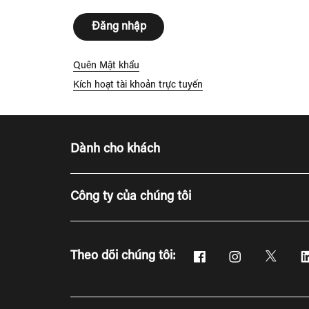
Đăng nhập
Quên Mật khẩu
Kích hoạt tài khoản trực tuyến
Dành cho khách
Công ty của chúng tôi
Facebook
Instagram
Twitte
Theo dõi chúng tôi:
Mở cửa sổ mới
Mở cửa sổ mới
Mở cửa 