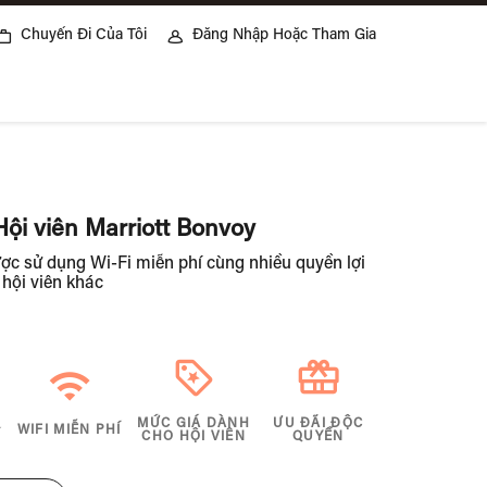
Chuyến Đi Của Tôi
Đăng Nhập Hoặc Tham Gia
Hội viên Marriott Bonvoy
ược sử dụng Wi-Fi miễn phí cùng nhiều quyền lợi
 hội viên khác
MỨC GIÁ DÀNH
ƯU ĐÃI ĐỘC
WIFI MIỄN PHÍ
Í
CHO HỘI VIÊN
QUYỀN