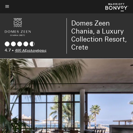
Skip
to
Κείμενο μενού
main
Domes Zeen
content
Chania, a Luxury
Collection Resort,
Crete
4.7
•
486 Αξιολογήσεις