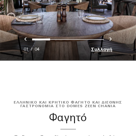
Προηγούμενο
Επόμεν
0
1
2
3
Συλλογή
01
/
04
ΕΛΛΗΝΙΚΌ ΚΑΙ ΚΡΗΤΙΚΌ ΦΑΓΗΤΌ ΚΑΙ ΔΙΕΘΝΉΣ
ΓΑΣΤΡΟΝΟΜΊΑ ΣΤΟ DOMES ZEEN CHANIA
Φαγητό