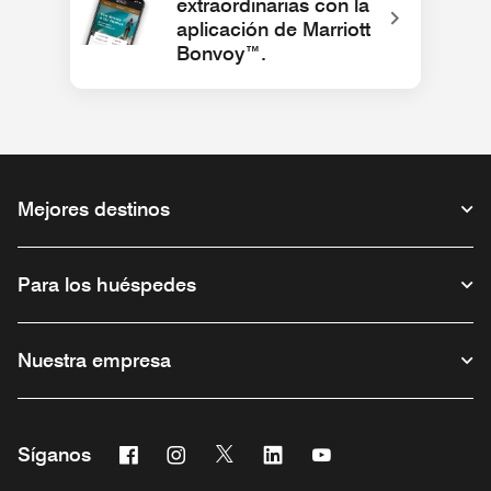
extraordinarias con la
aplicación de Marriott
Abre una ventana nueva
Bonvoy™.
Mejores destinos
Para los huéspedes
Nuestra empresa
Facebook
Instagram
Twitter
Linkedin
Youtube
Síganos
Abre una ventana nueva
Abre una ventana nueva
Abre una ventana nueva
Abre una ventana nueva
Abre una ventana nu