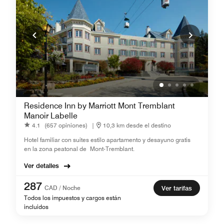
Residence Inn by Marriott Mont Tremblant
Manoir Labelle
4.1
(657 opiniones)
|
10,3 km desde el destino
Hotel familiar con suites estilo apartamento y desayuno gratis
en la zona peatonal de Mont-Tremblant.
Ver detalles
287
CAD / Noche
Ver tarifas
Todos los impuestos y cargos están
incluidos