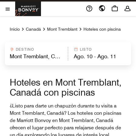
Skip to Content
Marriott Bonvoy
Abrir el menú
Inicio
Canadá
Mont Tremblant
Hoteles con piscina
DESTINO
LISTO
Hoteles en Mont Tremblant,
Canadá con piscinas
¿Listo para darte un chapuzón durante tu visita a
Mont Tremblant, Canadá? Los hoteles con piscinas
de Marriott Bonvoy en Mont Tremblant, Canadá
ofrecen el lugar perfecto para relajarse después de
un día explorando los lugares de interés local,