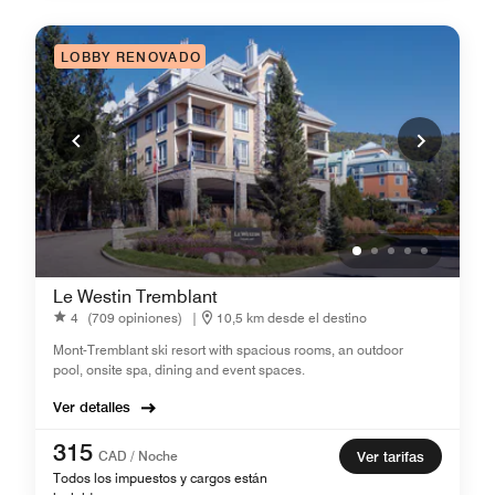
LOBBY RENOVADO
Le Westin Tremblant
4
(709 opiniones)
|
10,5 km desde el destino
Mont-Tremblant ski resort with spacious rooms, an outdoor
pool, onsite spa, dining and event spaces.
Ver detalles
315
CAD / Noche
Ver tarifas
Todos los impuestos y cargos están