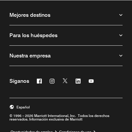
Mejores destinos
Para los huéspedes
Nuestra empresa
Facebook
Instagram
Twitter
Linkedin
Youtube
Síganos
Abre una ventana nueva
Abre una ventana nueva
Abre una ventana nueva
Abre una ventana nueva
Abre una ventana 
Español
© 1996 – 2026 Marriott International, Inc. Todos los derechos
reservados. Información exclusiva de Marriott
Abre una ventana nueva
Oportunidades de empleo
Condiciones de uso