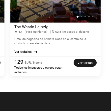
The Westin Leipzig
4.1
(1488 opiniones)
|
62,3 km desde el destino
Hotel de negocios de primera clase en el centro de la
ciudad con excelente vista
Ver detalles
129
EUR / Noche
Ver tarifas
Todos los impuestos y cargos están
incluidos