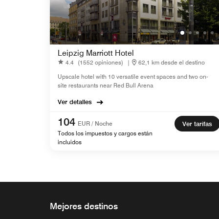
Leipzig Marriott Hotel
4.4
(1552 opiniones)
|
62,1 km desde el destino
Upscale hotel with 10 versatile event spaces and two on-
site restaurants near Red Bull Arena
Ver detalles
104
EUR / Noche
Ver tarifas
Todos los impuestos y cargos están
incluidos
Mejores destinos