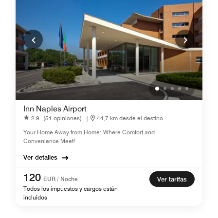
Inn Naples Airport
2.9
(51 opiniones)
|
44,7 km desde el destino
Your Home Away from Home: Where Comfort and
Convenience Meet!
Ver detalles
120
EUR / Noche
Ver tarifas
Todos los impuestos y cargos están
incluidos