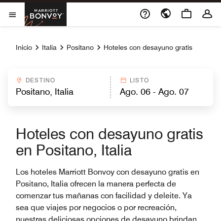
Skip to Content
Marriott Bonvoy
Abrir el menú
Inicio
Italia
Positano
Hoteles con desayuno gratis
DESTINO
LISTO
Hoteles con desayuno gratis
en Positano, Italia
Los hoteles Marriott Bonvoy con desayuno gratis en
Positano, Italia ofrecen la manera perfecta de
comenzar tus mañanas con facilidad y deleite. Ya
sea que viajes por negocios o por recreación,
nuestras deliciosas opciones de desayuno brindan