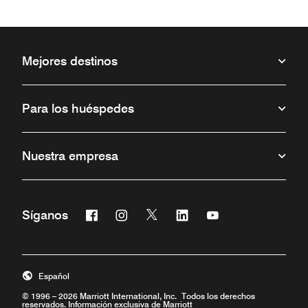
Mejores destinos
Para los huéspedes
Nuestra empresa
Facebook
Instagram
Twitter
Linkedin
Youtube
Síganos
Abre una ventana nueva
Abre una ventana nueva
Abre una ventana nueva
Abre una ventana nueva
Abre una ventana 
Español
© 1996 – 2026 Marriott International, Inc. Todos los derechos
reservados. Información exclusiva de Marriott