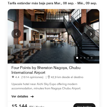
Tarifa estándar más baja para Mar., 08 sep. - Mié., 09 sep.
Four Points by Sheraton Nagoya, Chubu
International Airport
4.4
(1514 opiniones)
|
42,9 km desde el destino
Upscale hotel near Aichi Sky Expo offering modern
accommodation, minutes from Nagoya Chubu Airport.
Ver detalles
15.144
JPY / Noche