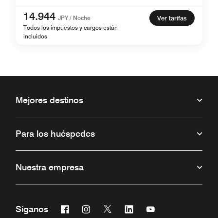
14.944
JPY / Noche
Ver tarifas
Todos los impuestos y cargos están
incluidos
Mejores destinos
Para los huéspedes
Nuestra empresa
Facebook
Instagram
Twitter
Linkedin
Youtube
Síganos
Abre una ventana nueva
Abre una ventana nueva
Abre una ventana nueva
Abre una ventana nueva
Abre una ventana 