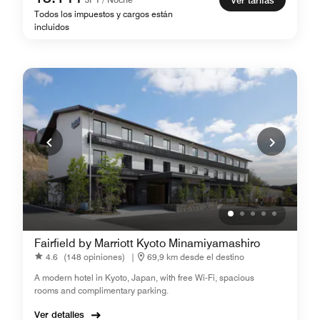
Ver tarifas
Todos los impuestos y cargos están
incluidos
Fairfield by Marriott Kyoto Minamiyamashiro
4.6
(148 opiniones)
|
69,9 km desde el destino
A modern hotel in Kyoto, Japan, with free Wi-Fi, spacious
rooms and complimentary parking.
Ver detalles