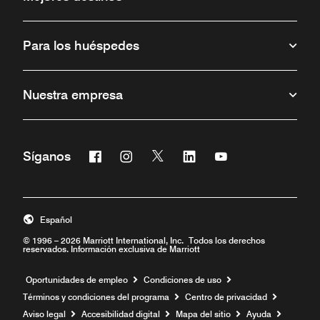
Para los huéspedes
Nuestra empresa
Facebook
Instagram
Twitter
Linkedin
Youtube
Síganos
Abre una ventana nueva
Abre una ventana nueva
Abre una ventana nueva
Abre una ventana nueva
Abre una ventana 
Español
© 1996 – 2026 Marriott International, Inc. Todos los derechos
reservados. Información exclusiva de Marriott
Abre una ventana nueva
Oportunidades de empleo
Condiciones de uso
Términos y condiciones del programa
Centro de privacidad
Aviso legal
Accesibilidad digital
Mapa del sitio
Ayuda