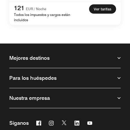
121
EUR / Noche
Ver tarifas
Todos los impuestos y cargos están
incluidos
Mejores destinos
Para los huéspedes
Nuestra empresa
Facebook
Instagram
Twitter
Linkedin
Youtube
Síganos
Abre una ventana nueva
Abre una ventana nueva
Abre una ventana nueva
Abre una ventana nueva
Abre una ventana 