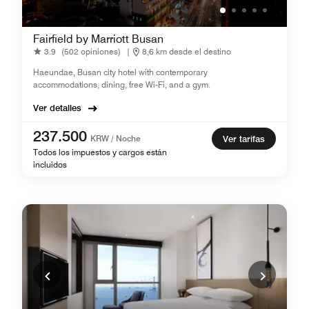
Fairfield by Marriott Busan
3.9
(502 opiniones)
|
8,6 km desde el destino
Haeundae, Busan city hotel ​with contemporary
accommodations, dining, free Wi-Fi, and a gym.
Ver detalles
237.500
KRW / Noche
Ver tarifas
Todos los impuestos y cargos están
incluidos