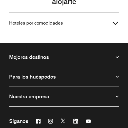
alojarte
Hoteles por comodidades
Mejores destinos
Para los huéspedes
Nuestra empresa
Facebook
Instagram
Twitter
Linkedin
Youtube
Síganos
Abre una ventana nueva
Abre una ventana nueva
Abre una ventana nueva
Abre una ventana nueva
Abre una ventana 