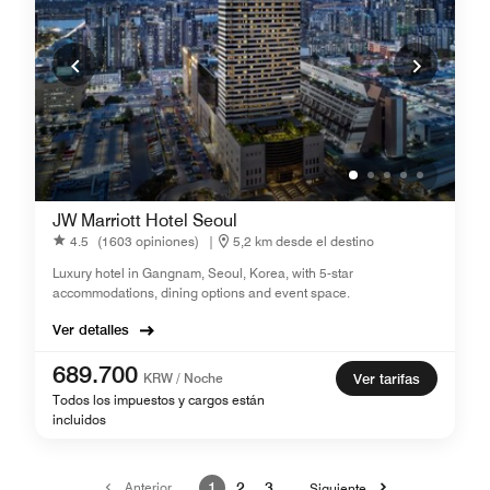
JW Marriott Hotel Seoul
4.5
(1603 opiniones)
|
5,2 km desde el destino
Luxury hotel in Gangnam, Seoul, Korea, with 5-star
accommodations, dining options and event space.
Ver detalles
689.700
KRW / Noche
Ver tarifas
Todos los impuestos y cargos están
incluidos
Anterior
1
2
3
Siguiente