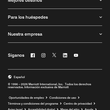
Mejores destinos
Para los huéspedes
Nuestra empresa
Facebook
Instagram
Twitter
Linkedin
Youtube
Síganos
Abre una ventana nueva
Abre una ventana nueva
Abre una ventana nueva
Abre una ventana nueva
Abre una ventana 
Español
© 1996 – 2026 Marriott International, Inc. Todos los derechos
reservados. Información exclusiva de Marriott
Abre una ventana nueva
Oportunidades de empleo
Condiciones de uso
Términos y condiciones del programa
Centro de privacidad
Aviso legal
Accesibilidad digital
Mapa del sitio
Ayuda