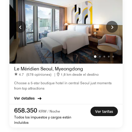
Le Méridien Seoul, Myeongdong
4.7
(578 opiniones)
|
1,8 km desde el destino
Choose a 5-star boutique hotel in central Seoul just moments
from top attractions
Ver detalles
658.350
KRW / Noche
Ver tarifas
Todos los impuestos y cargos están
incluidos