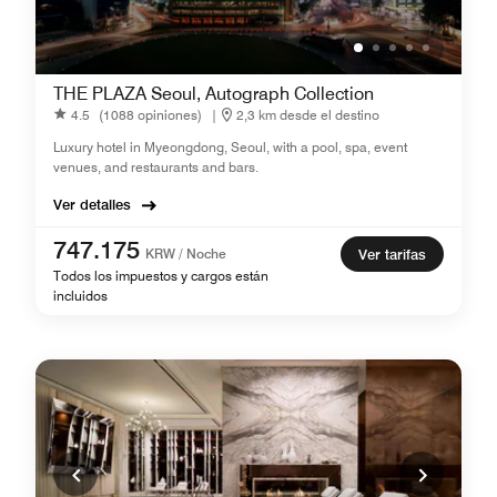
THE PLAZA Seoul, Autograph Collection
4.5
(1088 opiniones)
|
2,3 km desde el destino
Luxury hotel in Myeongdong, Seoul, with a pool, spa, event
venues, and restaurants and bars.
Ver detalles
747.175
KRW / Noche
Ver tarifas
Todos los impuestos y cargos están
incluidos