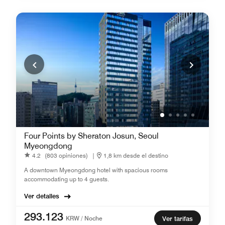
Four Points by Sheraton Josun, Seoul
Myeongdong
4.2
(803 opiniones)
|
1,8 km desde el destino
A downtown Myeongdong hotel with spacious rooms
accommodating up to 4 guests.
Ver detalles
293.123
KRW / Noche
Ver tarifas