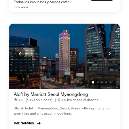
Todos los impuestos y cargos están
incluidos
Aloft by Marriott Seoul Myeongdong
4.5
(1069 opiniones)
|
1,9 km desde el destino
Stylish hotel in Myeongdong, Seoul, Korea, offering thoughtful
amenities and chic accommodations.
Ver detalles