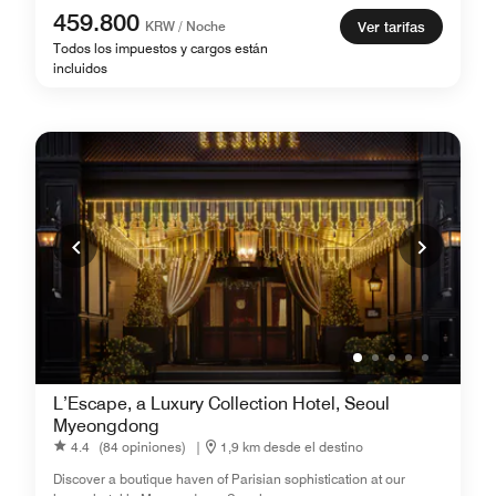
459.800
KRW / Noche
Ver tarifas
Todos los impuestos y cargos están
incluidos
L’Escape, a Luxury Collection Hotel, Seoul
Myeongdong
4.4
(84 opiniones)
|
1,9 km desde el destino
Discover a boutique haven of Parisian sophistication at our