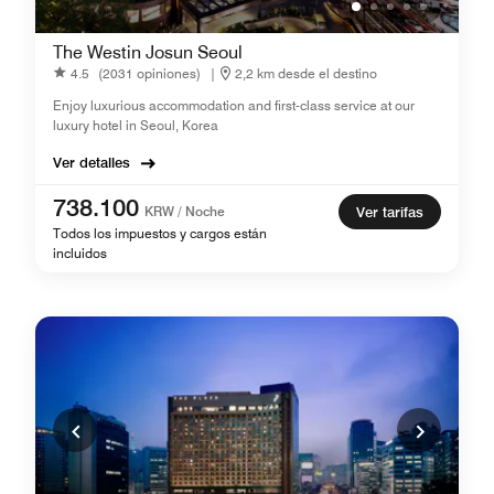
The Westin Josun Seoul
4.5
(2031 opiniones)
|
2,2 km desde el destino
Enjoy luxurious accommodation and first-class service at our
luxury hotel in Seoul, Korea
Ver detalles
738.100
KRW / Noche
Ver tarifas
Todos los impuestos y cargos están
incluidos