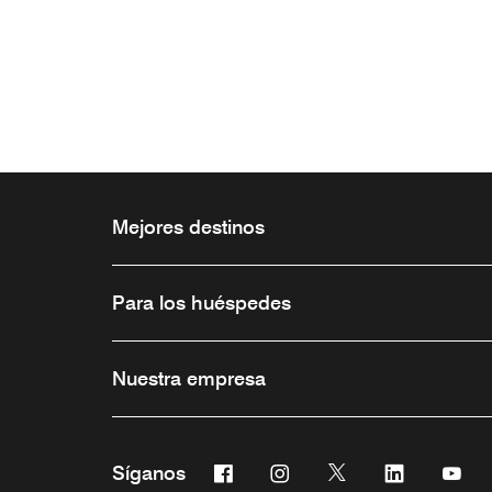
Mejores destinos
Para los huéspedes
Nuestra empresa
Facebook
Instagram
Twitter
Linkedin
You
Síganos
Abre una ventana nueva
Abre una ventana nueva
Abre una ventana 
Abre una ve
Abre