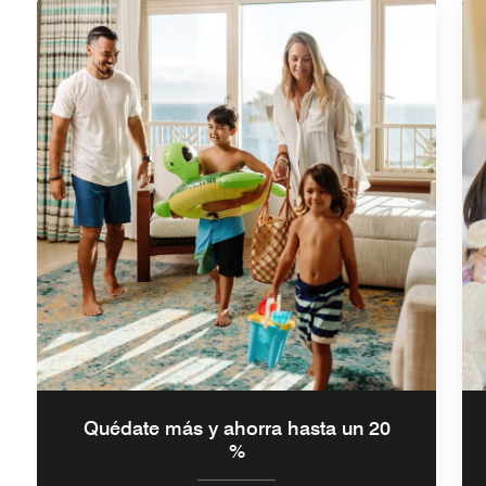
Quédate más y ahorra hasta un 20
%