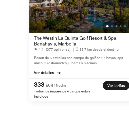
The Westin La Quinta Golf Resort & Spa,
Benahavis, Marbella
4.4
(377 opiniones)
|
33,7 km desde el destino
Resort de 5 estrellas con campo de golf de 27 hoyos, spa
único, 2 restaurantes, 3 bares y piscinas.
Ver detalles
333
EUR / Noche
Ver tarifas
Todos los impuestos y cargos están
incluidos