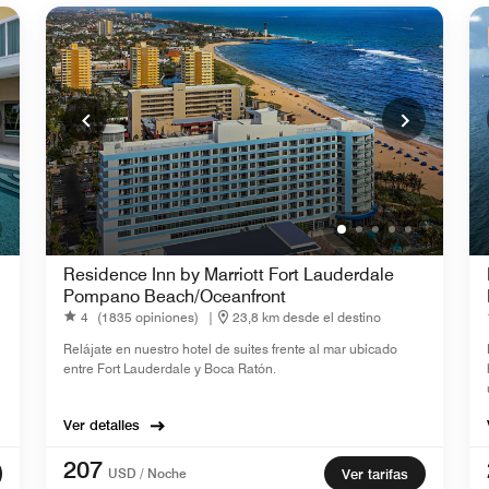
Residence Inn by Marriott Fort Lauderdale
Pompano Beach/Oceanfront
4
(1835 opiniones)
|
23,8 km desde el destino
Relájate en nuestro hotel de suites frente al mar ubicado
entre Fort Lauderdale y Boca Ratón.
Ver detalles
207
USD / Noche
Ver tarifas