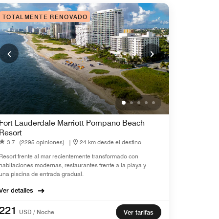
TOTALMENTE RENOVADO
Fort Lauderdale Marriott Pompano Beach
Resort
3.7
(2295 opiniones)
|
24 km desde el destino
Resort frente al mar recientemente transformado con
habitaciones modernas, restaurantes frente a la playa y
una piscina de entrada gradual.
Ver detalles
221
USD / Noche
Ver tarifas