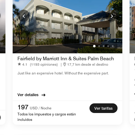
Fairfield by Marriott Inn & Suites Palm Beach
4.1
(1193 opiniones)
|
17,7 km desde el destino
Just like an expensive hotel. Without the expensive part.
Ver detalles
197
USD / Noche
Ver tarifas
Todos los impuestos y cargos están
incluidos