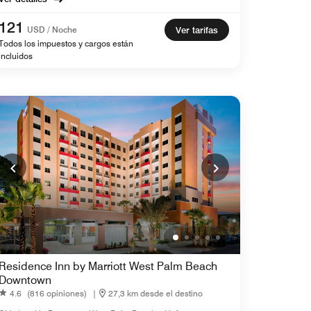
121
USD / Noche
Ver tarifas
Todos los impuestos y cargos están
incluidos
Residence Inn by Marriott West Palm Beach
Downtown
4.6
(816 opiniones)
|
27,3 km desde el destino