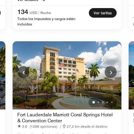
134
USD / Noche
Ver tarifas
Todos los impuestos y cargos están
incluidos
Fort Lauderdale Marriott Coral Springs Hotel
& Convention Center
3.8
(1288 opiniones)
|
27,2 km desde el destino