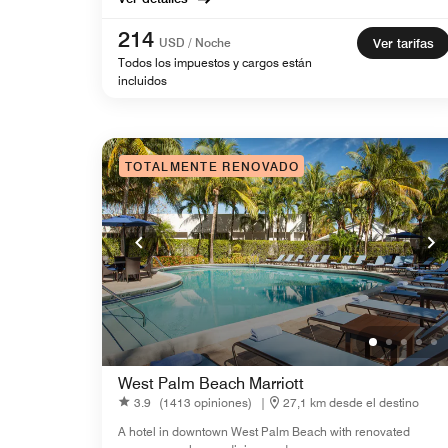
214
USD / Noche
Ver tarifas
Todos los impuestos y cargos están
incluidos
TOTALMENTE RENOVADO
West Palm Beach Marriott
3.9
(1413 opiniones)
|
27,1 km desde el destino
A hotel in downtown West Palm Beach with renovated