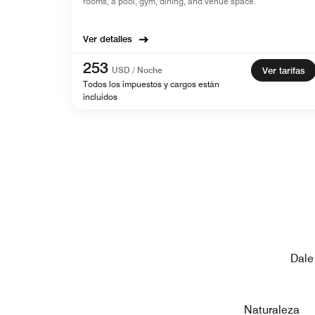
rooms, a pool, gym, dining, and venue space.
Ver detalles
253
USD / Noche
Ver tarifas
Todos los impuestos y cargos están
incluidos
Dale
Naturaleza