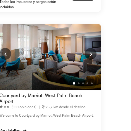
Todos los impuestos y cargos están
incluidos
Courtyard by Marriott West Palm Beach
Airport
3.8
(909 opiniones)
|
25,7 km desde el destino
Welcome to Courtyard by Marriott West Palm Beach Airport.
Ver detalles