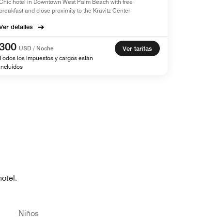
Chic hotel in Downtown West Palm Beach with free
breakfast and close proximity to the Kravitz Center
Ver detalles
300
USD / Noche
Ver tarifas
Todos los impuestos y cargos están
incluidos
otel.
Niños