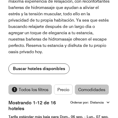
máxima experiencia de relajación, con reconfortantes
bañeras de hidromasaje que ayudan a aliviar el
estrés y la tensión muscular, todo ello en la
privacidad de tu propia habitación. Ya sea que estés
buscando relajarte después de un largo día o
agregar un toque de elegancia a tu estancia,
nuestras bañeras de hidromasaje ofrecen el escape
perfecto. Reserva tu estancia y disfruta de tu propio
oasis privado hoy.
Buscar hoteles disponibles
1
Todos los filtros
Precio
Comodidades
M
Mostrando 1-12 de 16
Ordenar por
:
Distancia
hoteles
Tarifa estándar más baja para Dom., 06 sep. - Lun., 07 sep.