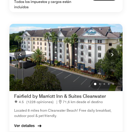
Todos los impuestos y cargos están
incluidos
Fairfield by Marriott Inn & Suites Clearwater
4.5
(1228 opiniones)
|
71,6 km desde el destino
Located 8 miles from Clearwater Beach! Free daily breakfast,
outdoor pool & pet friendly.
Ver detalles