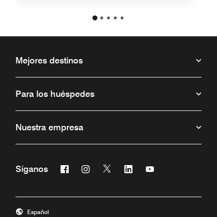
Mejores destinos
Para los huéspedes
Nuestra empresa
Facebook
Instagram
Twitter
Linkedin
Youtube
Síganos
Abre una ventana nueva
Abre una ventana nueva
Abre una ventana nueva
Abre una ventana nueva
Abre una ventana 
Español