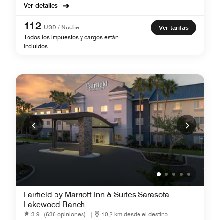
Ver detalles
112
USD / Noche
Ver tarifas
Todos los impuestos y cargos están
incluidos
Fairfield by Marriott Inn & Suites Sarasota
Lakewood Ranch
3.9
(636 opiniones)
|
10,2 km desde el destino