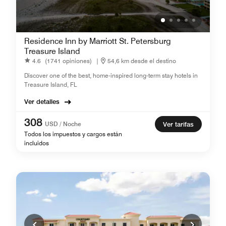
Residence Inn by Marriott St. Petersburg
Treasure Island
4.6
(1741 opiniones)
|
54,6 km desde el destino
Discover one of the best, home-inspired long-term stay hotels in
Treasure Island, FL
Ver detalles
308
USD / Noche
Ver tarifas
Todos los impuestos y cargos están
incluidos