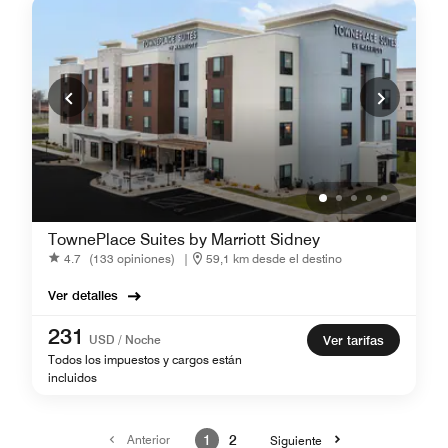
TownePlace Suites by Marriott Sidney
4.7
(133 opiniones)
|
59,1 km desde el destino
Ver detalles
231
USD / Noche
Ver tarifas
Todos los impuestos y cargos están
incluidos
Anterior
1
2
Siguiente