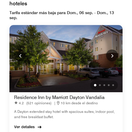
hoteles
Tarifa estándar más baja para Dom., 06 sep. - Dom., 13
sep.
Residence Inn by Marriott Dayton Vandalia
4.2
(521 opiniones)
|
10 km desde el destino
A Dayton extended stay hotel with spacious suites, indoor pool,
and free breakfast buffet.
Ver detalles