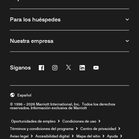
Para los huéspedes
Nuestra empresa
Facebook
Instagram
Twitter
Linkedin
Youtube
Síganos
Abre una ventana nueva
Abre una ventana nueva
Abre una ventana nueva
Abre una ventana nueva
Abre una ventana 
Español
© 1996 – 2026 Marriott International, Inc. Todos los derechos
reservados. Información exclusiva de Marriott
Abre una ventana nueva
Oportunidades de empleo
Condiciones de uso
Términos y condiciones del programa
Centro de privacidad
Aviso legal
Accesibilidad digital
Mapa del sitio
Ayuda