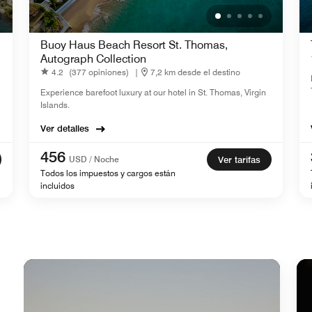
Buoy Haus Beach Resort St. Thomas,
Autograph Collection
4.2
(377 opiniones)
|
7,2 km desde el destino
Experience barefoot luxury at our hotel in St. Thomas, Virgin
Islands.
Ver detalles
456
USD / Noche
Ver tarifas
Todos los impuestos y cargos están
incluidos