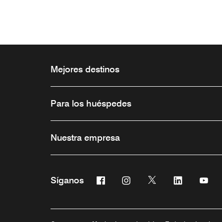
Mejores destinos
Para los huéspedes
Nuestra empresa
Facebook
Instagram
Twitter
Linkedin
You
Síganos
Abre una ventana nueva
Abre una ventana nueva
Abre una ventana 
Abre una ve
Abre