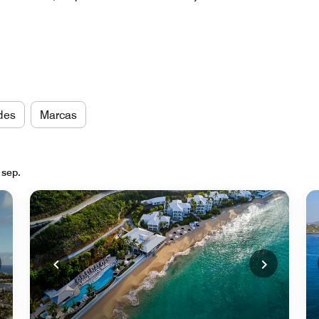
des
Marcas
 sep.