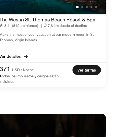
The Westin St. Thomas Beach Resort & Spa
3.4
(849 opiniones)
|
7,6 km desde el destino
Make the most of your vacation at our modern resort in St.
Thomas, Virgin Islands.
Ver detalles
371
USD / Noche
Ver tarifas
Todos los impuestos y cargos están
incluidos