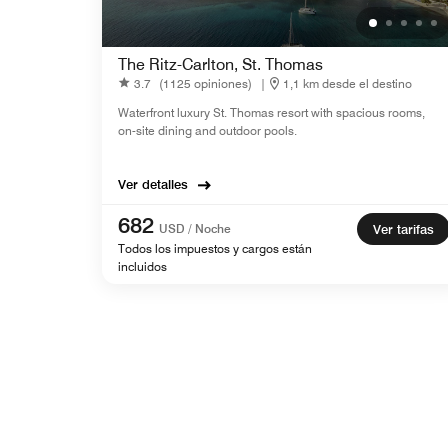
The Ritz-Carlton, St. Thomas
3.7
(1125 opiniones)
|
1,1 km desde el destino
Waterfront luxury St. Thomas resort with spacious rooms,
on-site dining and outdoor pools.
Ver detalles
682
USD / Noche
Ver tarifas
Todos los impuestos y cargos están
incluidos