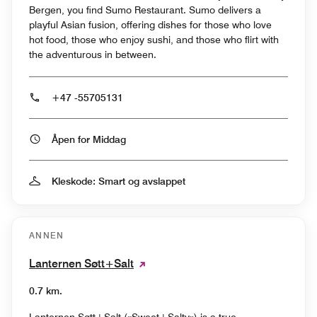
Bergen, you find Sumo Restaurant. Sumo delivers a
playful Asian fusion, offering dishes for those who love
hot food, those who enjoy sushi, and those who flirt with
the adventurous in between.
+47 -55705131
Åpen for Middag
Kleskode: Smart og avslappet
ANNEN
Lanternen Søtt+Salt
0.7 km.
Lanternen Søtt+Salt («Sweet+Salty») is a true