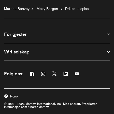
Marriott Bonvoy
Moxy Bergen
Drikke + spise
For gjester
Vårt selskap
Facebook
Instagram
Twitter
Linkedin
Youtube
Følg oss:
Åpner et nytt vindu
Åpner et nytt vindu
Åpner et nytt vindu
Åpner et nytt vindu
Åpner et nytt vindu
Norsk
© 1996 – 2026 Marriott International, Inc. Med enerett. Proprietær
informasjon som tilhører Marriott