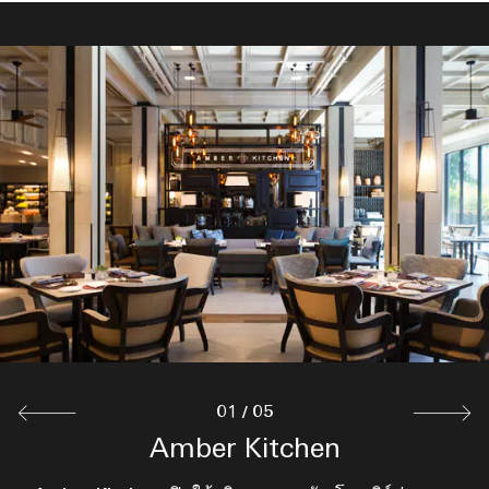
01
/
05
Amber Kitchen
Lobby Lounge
Big Fish & Bar
Siam Bakery
Pool Bar