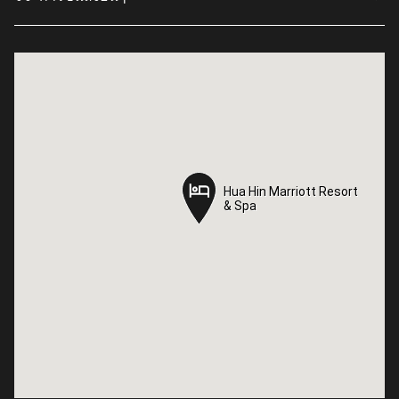
Hua Hin Marriott Resort
Hua Hin Marriott Resort
& Spa
& Spa