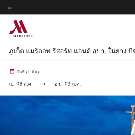
Skip
to
ข้อความเมนู
main
content
ภูเก็ต แมริออท รีสอร์ท แอนด์ สปา, ในยาง บี
วันที่
(
1
คืน)
ส., 08 ส.ค.
อา., 09 ส.ค.