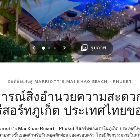
ก่อนหน้า
ถัดไป
0
1
2
รูปภาพ
ยินดีต้อนรับสู่ MARRIOTT'S MAI KHAO BEACH - PHUKET
การณ์สิ่งอำนวยความสะดว
ีสอร์ทภูเก็ต ประเทศไทยข
Marriott's Mai Khao Resort - Phuket รีสอร์ทของเราในภูเก็ต ประเทศไทย 
ยปลายทางชั้นยอดสำหรับวันหยุดพักผ่อนของครอบครัว โดยมีกิจกรรมภายในสถา