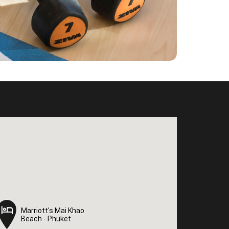
Marriott's Mai Khao
Marriott's Mai Khao
Beach - Phuket
Beach - Phuket