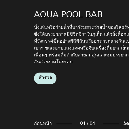
AQUA POOL BAR
ZEST
DELIGHTS NOODLE BA
นั่งเล่นหรือว่ายน้ำที่บาร์ริมสระว่ายน้ำของรีสอร์
เติมพลังที่ Zest ก่อนออกไปเที่ยวรอบหาดไม้ขา
บาร์ก๋วยเตี๋ยวแบบไทยและจีนแท้ๆ ให้บริการอาห
ซึ่งให้บรรยากาศมีชีวิตชีวาในภูเก็ต แล้วสั่งค็อก
ลิ้มรสอาหารฟิวชันตะวันออกและตะวันตกได้ทุก
รสชาติแบบดั้งเดิมซึ่งเป็นมรดกตกทอดด้านอาหาร
ที่รังสรรค์ขึ้นอย่างพิถีพิถันหรืออาหารกลางวันแ
เวลาตลอดวันที่ร้านอาหารบรรยากาศสบายๆ ใน
สืบทอดกันมายาวนาน
IN-ROOM DINING
เบาๆ ขณะอาบแสงแดดหรือจิบเครื่องดื่มยามเย็น
รีสอร์ทของเราที่ภูเก็ต
เพื่อนๆ พร้อมดื่มด่ำกับสายลมอุ่นและชมบรรยา
ชิมอาหารรสเลิศคุณภาพระดับภัตตาคารได้สบา
สำรวจ
อันสวยงามโดยรอบ
ด้วยบริการรูมเซอร์วิสในอพาร์ทเมนท์ใกล้หาดไม
สำรวจ
ขาวบนเกาะภูเก็ต เพียงกด 0 จากอพาร์ทเมนท์ข
คุณตลอด 24 ชั่วโมง
สำรวจ
สำรวจ
ก่อนหน้า
01
/
04
ถั