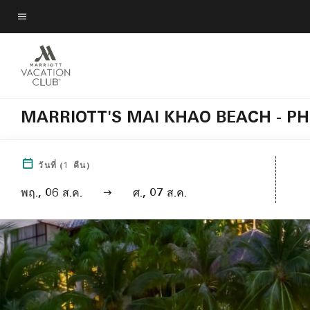
Skip
to
ข้อความเมนู
main
content
MARRIOTT'S MAI KHAO BEACH - P
วันที่
(
1
คืน)
พฤ., 06 ส.ค.
ศ., 07 ส.ค.