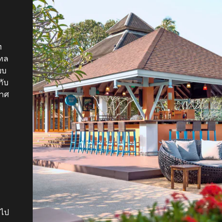
R
ท
ว
าร
เทล
ที่
บบ
กับ
กาศ
ยๆ
้
อง
ดไป