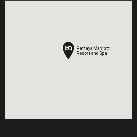
Pattaya Marriott
Pattaya Marriott
Resort and Spa
Resort and Spa