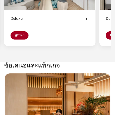
Deluxe
Delu
ดูราคา
ดูร
ข้อเสนอและแพ็กเกจ