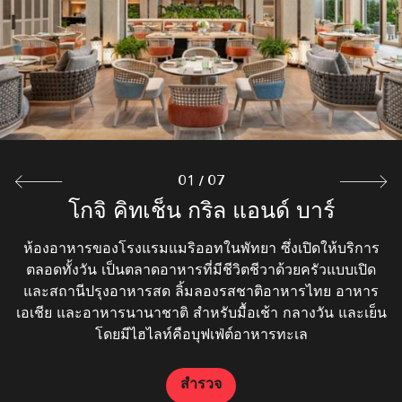
01
/
07
The Siam Pool Bar and Lounge
โกจิ คิทเช็น กริล แอนด์ บาร์
Torien Rooftop and Bar
Lobby Lounge
สยาม เบเกอรี
ลา แฟมมิเลีย
ซันเบิรด บาร์
ผ่อนคลายและจิบเครื่องดื่มค็อกเทลที่รังสรรค์ขึ้นอย่างพิถีพิถัน
ร้านกาแฟและเบเกอรี่อันทันสมัย เหมาะสำหรับครอบครัว ให้
แขกสามารถเติมความสดชื่นได้อย่างเต็มที่ตลอดทั้งวันที่บาร์
บาร์ชั้นนำในพัทยา ออกแบบมาเพื่อการพักผ่อนตลอดทั้งวัน
ห้องอาหารของโรงแรมแมริออทในพัทยา ซึ่งเปิดให้บริการ
ห้องอาหารในโรงแรมที่มีเสน่ห์งดงามแห่งนี้เชี่ยวชาญด้าน
ร้านอาหารญี่ปุ่นสไตล์อิซากายะแห่งนี้ตั้งอยู่บนที่สูงที่สุดใน
อาหารอิตาเลียนแบบดั้งเดิม รวมถึงพาสต้าที่ทำด้วยมือ พิซซ่า
ณ บาร์สุดหรูแห่งนี้ในพัทยา พร้อมสัมผัสความรู้สึกผ่อนคลาย
เพลิดเพลินไปกับเครื่องดื่มสูตรพิเศษและอาหารว่างที่คัดสรร
พัทยา ผสมผสานอาหารญี่ปุ่นสมัยใหม่เข้ากับบาร์บนดาดฟ้า
ริมสระน้ำสไตล์เขตร้อนแห่งนี้ ซึ่งให้บริการเครื่องดื่มหลาก
ตลอดทั้งวัน เป็นตลาดอาหารที่มีชีวิตชีวาด้วยครัวแบบเปิด
บริการกาแฟแบบพรีเมียม ขนมอบทำมือ และขนมหวาน
สำหรับคนทุกวัย รวมถึงไอศกรีมรสชาติเยี่ยมที่ช่วยคลายร้อน
ชั้นเยี่ยมของพัทยาได้อย่างลงตัว ลิ้มรสสาเกที่คัดสรรมาอย่าง
และอาหารประจำภูมิภาคแบบดั้งเดิมซึ่งรับประทานคู่กับไวน์
และสถานีปรุงอาหารสด ลิ้มลองรสชาติอาหารไทย อาหาร
มาอย่างดี ในบรรยากาศที่สดใสและอบอุ่น เหมาะอย่างยิ่ง
หลายประเภท ค็อกเทลเย็นๆ และของว่างเบาๆ ที่ปรุงจาก
ได้จากเครื่องดื่มทุกแก้ว Sunbird จึงเป็นสถานที่ที่เหมาะ
เอเชีย และอาหารนานาชาติ สำหรับมื้อเช้า กลางวัน และเย็น
สำหรับการพักผ่อน พบปะสังสรรค์กับเพื่อนฝูง หรือเพลิดเพลิน
ดีและค็อกเทลยามพระอาทิตย์ตกดิน พร้อมชมวิวอ่าวแบบพา
สำหรับการพักผ่อน สังสรรค์ และสร้างสรรค์ความทรงจำอัน
ชั้นเลิศ จึงเหมาะสำหรับอาหารมื้อค่ำที่น่าประทับใจ พร้อม
วัตถุดิบในท้องถิ่นและตามฤดูกาล รวมถึงอาหารจานโปรด
ทุกอย่างทำสดใหม่ทุกวัน และให้บรรยากาศที่ผ่อนคลาย
น่าประทับใจ ด้วยทำเลริมชายฝั่งอันเงียบสงบและบรรยากาศ
กับการพูดคุยที่น่าประทับใจ ตั้งแต่เช้าจรดค่ำ
โดยมีไฮไลท์คือบุฟเฟ่ต์อาหารทะเล
และเมนูสำหรับเด็กอีกมากมาย
โนรามาที่สวยงามตระการตา
ชมวิวสวนสวยที่เขียวชอุ่ม
แสนอบอุ่น
สำรวจ
สำรวจ
สำรวจ
สำรวจ
สำรวจ
สำรวจ