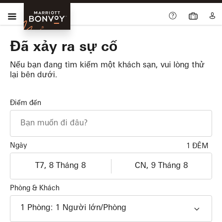
Skip Main Navigation
Trình đơn
Marriott
Bonvoy
Đã xảy ra sự cố
Nếu bạn đang tìm kiếm một khách sạn, vui lòng thử
lại bên dưới.
Điểm đến
Ngày
1 ĐÊM
Nhận phòng
Trả phòng
dd/MM/yyyy
dd/MM/yyyy
Phòng & Khách
1
Phòng
:
1
Người lớn
/Phòng