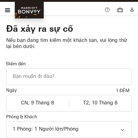
Skip Main Navigation
Trình đơn
Marriott
Bonvoy
Đã xảy ra sự cố
Nếu bạn đang tìm kiếm một khách sạn, vui lòng thử
lại bên dưới.
Điểm đến
Ngày
1 ĐÊM
Nhận phòng
Trả phòng
dd/MM/yyyy
dd/MM/yyyy
Phòng & Khách
1
Phòng
:
1
Người lớn
/Phòng