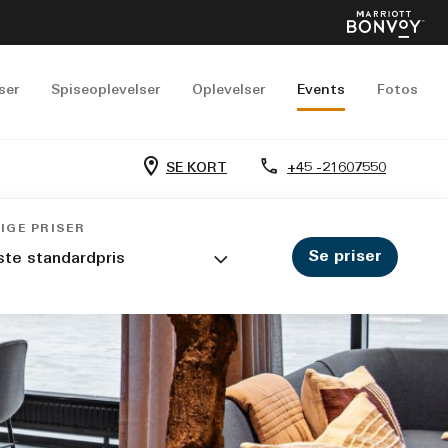
ser
Spiseoplevelser
Oplevelser
Events
Fotos
SE KORT
+45 -21607550
IGE PRISER
Se priser
ste standardpris