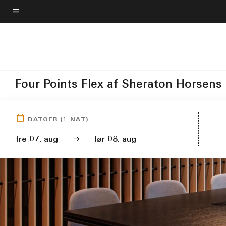
Skip
to
Menutekst
main
content
Four Points Flex af Sheraton Horsens
DATOER
(
1
NAT)
fre 07. aug
lør 08. aug