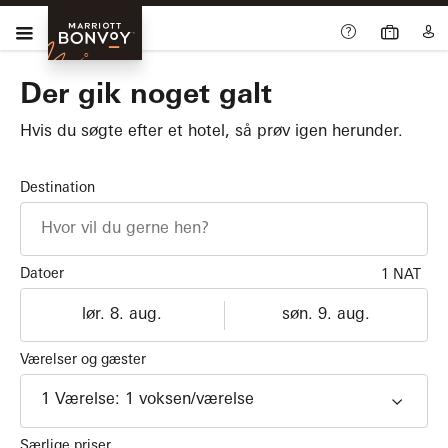
Skip Main Navigation
Menu
Marriott
Bonvoy
Der gik noget galt
Hvis du søgte efter et hotel, så prøv igen herunder.
Destination
Datoer
1 NAT
Indtjekning
Udtjekning
dd/MM/y
dd/MM/y
Værelser og gæster
1
Værelse
:
1
voksen
/værelse
Særlige priser