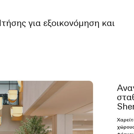
τήσης για εξοικονόμηση και
Ανα
στα
She
Χαρείτ
χώρους