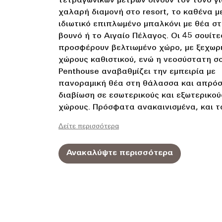
τετραγωνικών μέτρων δίνουν τον τόνο γι
χαλαρή διαμονή στο resort, το καθένα μ
ιδιωτικό επιπλωμένο μπαλκόνι με θέα σ
βουνό ή το Αιγαίο Πέλαγος. Οι 45 σουίτε
προσφέρουν βελτιωμένο χώρο, με ξεχωρ
χώρους καθιστικού, ενώ η νεοσύστατη σ
Penthouse αναβαθμίζει την εμπειρία με
πανοραμική θέα στη θάλασσα και απρό
διαβίωση σε εσωτερικούς και εξωτερικού
χώρους. Πρόσφατα ανακαινισμένα, και τ
δωμάτια και οι σουίτες συνδυάζουν επώ
Δείτε περισσότερα
κρεβάτι Sheraton, έξυπνες παροχές και 
υψηλής ταχύτητας για απαράμιλλη άνεσ
Ανακαλύψτε περισσότερα