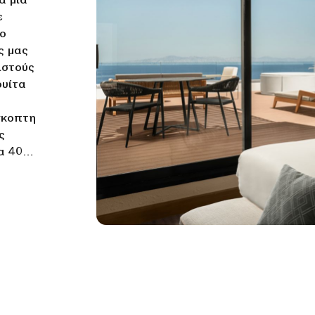
α μια
ε
το
ς μας
ιστούς
ουίτα
σκοπτη
ς
α 401
νυμο
Wi-Fi
η.