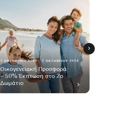
7 ΟΚΤΩΒΡΊΟΥ 2025 - 7 ΟΚΤΩΒΡΊΟΥ 2026
Οικογενειακή Προσφορά
7 ΟΚΤΩΒ
– 50% Έκπτωση στο 2ο
Απόδ
Δωμάτιο
Ευεξί