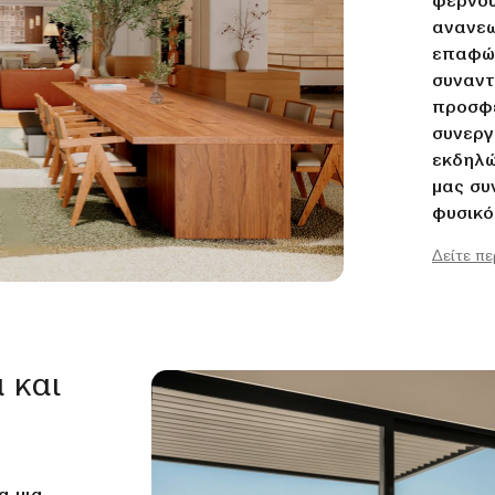
φέρνου
ανανεω
επαφών
συναντ
προσφέ
συνεργ
εκδηλώ
μας συ
φυσικό
φιλόξε
Δείτε π
εργασί
 και