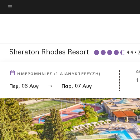
Skip
to
Κείμενο μενού
main
content
Sheraton Rhodes Resort
4.4
•
Δ
ΗΜΕΡΟΜΗΝΙΕΣ
(
1
ΔΙΑΝΥΚΤΕΡΕΥΣΗ)
1
Πεμ, 06 Αυγ
Παρ, 07 Αυγ