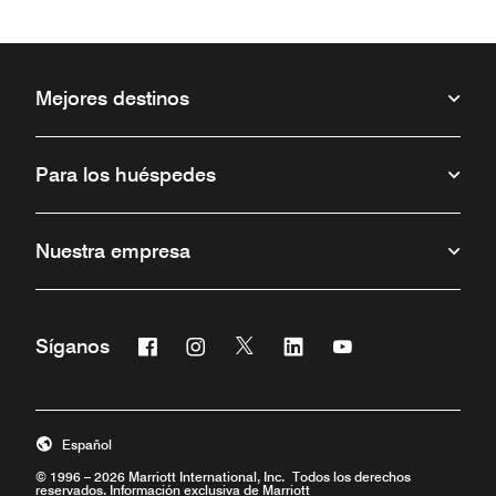
Mejores destinos
Para los huéspedes
Nuestra empresa
Facebook
Instagram
Twitter
Linkedin
Youtube
Síganos
Abre una ventana nueva
Abre una ventana nueva
Abre una ventana nueva
Abre una ventana nueva
Abre una ventana 
Español
© 1996 – 2026 Marriott International, Inc. Todos los derechos
reservados. Información exclusiva de Marriott