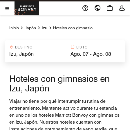
Skip to Content
Marriott Bonvoy
Abrir el menú
Inicio
Japón
Izu
Hoteles con gimnasio
DESTINO
LISTO
Hoteles con gimnasios en
Izu, Japón
Viajar no tiene por qué interrumpir tu rutina de
entrenamiento. Mantente activo durante tu estancia
en uno de los hoteles Marriott Bonvoy con gimnasios
en Izu, Japón. Nuestros hoteles cuentan con
instalaciones de entrenamiento de vanguardia, que