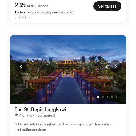
235
MYR / Noche
Ver tarifas
Todos los impuestos y cargos están
incluidos
The St. Regis Langkawi
4.6
(1074 opiniones)
A luxury hotel in Langkawi with a pool, spa, gym, fine dining
and butler services