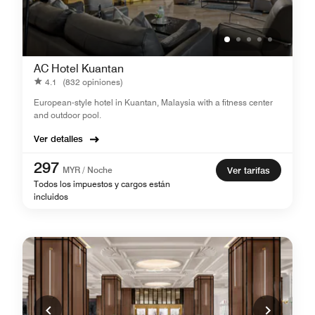
AC Hotel Kuantan
4.1
(832 opiniones)
European-style hotel in Kuantan, Malaysia with a fitness center
and outdoor pool.
Ver detalles
297
MYR / Noche
Ver tarifas
Todos los impuestos y cargos están
incluidos