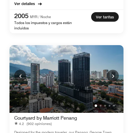
Ver detalles
2005
MYR / Noche
Ver tarifas
Todos los impuestos y cargos están
incluidos
Courtyard by Marriott Penang
4.2
(902 opiniones)
Designed for the modern traveler, our Penang, George Town