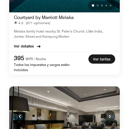
Courtyard by Marriott Melaka
4.3
(971 opiniones)
Melaka family hotel nearby St. Peter's Church, Little India,
Jonker Street and Kampung Morten
Ver detalles
395
MYR / Noche
Ver tarifas
Todos los impuestos y cargos están
incluidos