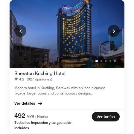
Sheraton Kuching Hotel
4.2
(627 opiniones)
Modern hotel in Kuching, Sarawak with an iconic curved
façade, large rooms and contemporary designs.
Ver detalles
492
MYR / Noche
Ver tarifas
Todos los impuestos y cargos están
incluidos