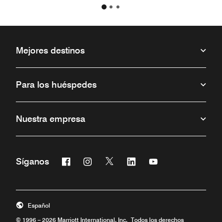
Mejores destinos
Para los huéspedes
Nuestra empresa
Facebook
Instagram
Twitter
Linkedin
Youtube
Síganos
Abre una ventana nueva
Abre una ventana nueva
Abre una ventana nueva
Abre una ventana nueva
Abre una ventana 
Español
© 1996 – 2026 Marriott International, Inc. Todos los derechos