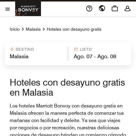
Skip to Content
Marriott Bonvoy
Abrir el menú
Inicio
Malasia
Hoteles con desayuno gratis
DESTINO
LISTO
Hoteles con desayuno gratis
en Malasia
Los hoteles Marriott Bonvoy con desayuno gratis en
Malasia ofrecen la manera perfecta de comenzar tus
mañanas con facilidad y deleite. Ya sea que viajes
por negocios o por recreación, nuestras deliciosas
opciones de desayuno brindan un comienzo cómodo