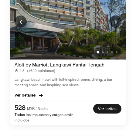
Aloft by Marriott Langkawi Pantai Tengah
4.5
(1629 opiniones)
Langkawi beach hotel with loft-inspired rooms, dining, a bar,
meeting space and inspiring sea views
Ver detalles
528
MYR / Noche
Ver tarifas
Todos los impuestos y cargos están
incluidos