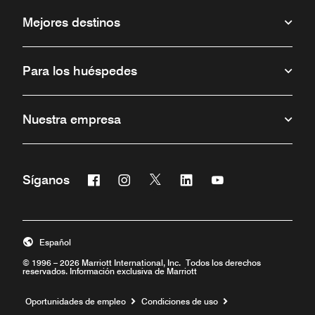
Mejores destinos
Para los huéspedes
Nuestra empresa
Facebook
Instagram
Twitter
Linkedin
Youtube
Síganos
Abre una ventana nueva
Abre una ventana nueva
Abre una ventana nueva
Abre una ventana nueva
Abre una ventana 
Español
© 1996 – 2026 Marriott International, Inc. Todos los derechos
reservados. Información exclusiva de Marriott
Abre una ventana nueva
Oportunidades de empleo
Condiciones de uso