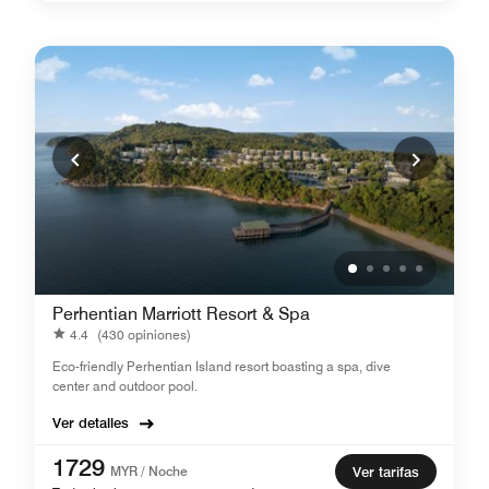
Perhentian Marriott Resort & Spa
4.4
(430 opiniones)
Eco-friendly Perhentian Island resort boasting a spa, dive
center and outdoor pool.
Ver detalles
1729
MYR / Noche
Ver tarifas