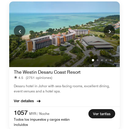
The Westin Desaru Coast Resort
4.5
(2751 opiniones)
Desaru hotel in Johor with sea-facing rooms, excellent dining,
event venues and a hotel spa.
Ver detalles
1057
MYR / Noche
Ver tarifas
Todos los impuestos y cargos están
incluidos