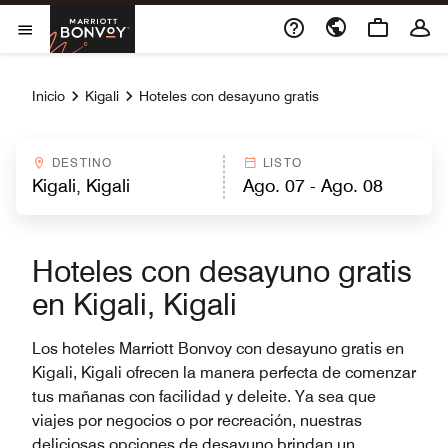
Skip to Content
Marriott Bonvoy
Abrir el menú
Inicio
Kigali
Hoteles con desayuno gratis
DESTINO
LISTO
Hoteles con desayuno gratis
en Kigali, Kigali
Los hoteles Marriott Bonvoy con desayuno gratis en
Kigali, Kigali ofrecen la manera perfecta de comenzar
tus mañanas con facilidad y deleite. Ya sea que
viajes por negocios o por recreación, nuestras
deliciosas opciones de desayuno brindan un