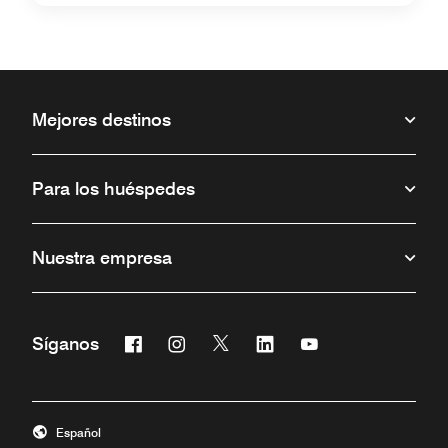
Mejores destinos
Para los huéspedes
Nuestra empresa
Facebook
Instagram
Twitter
Linkedin
Youtube
Síganos
Abre una ventana nueva
Abre una ventana nueva
Abre una ventana nueva
Abre una ventana nueva
Abre una ventana 
Español