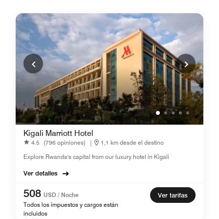
Kigali Marriott Hotel
4.5
(796 opiniones)
|
1,1 km desde el destino
Explore Rwanda's capital from our luxury hotel in Kigali
Ver detalles
508
USD / Noche
Ver tarifas
Todos los impuestos y cargos están
incluidos