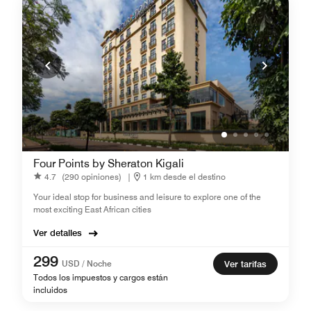
Four Points by Sheraton Kigali
4.7
(290 opiniones)
|
1 km desde el destino
Your ideal stop for business and leisure to explore one of the
most exciting East African cities
Ver detalles
299
USD / Noche
Ver tarifas
Todos los impuestos y cargos están
incluidos