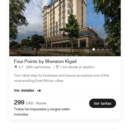
Four Points by Sheraton Kigali
4.7
(290 opiniones)
|
1 km desde el destino
Your ideal stop for business and leisure to explore one of the
most exciting East African cities
Ver detalles
299
USD / Noche
Ver tarifas
Todos los impuestos y cargos están
incluidos