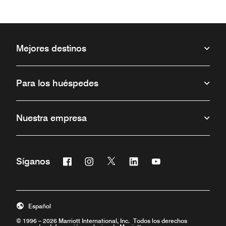
Mejores destinos
Para los huéspedes
Nuestra empresa
Facebook
Instagram
Twitter
Linkedin
Youtube
Síganos
Abre una ventana nueva
Abre una ventana nueva
Abre una ventana nueva
Abre una ventana nueva
Abre una ventana 
Español
© 1996 – 2026 Marriott International, Inc. Todos los derechos