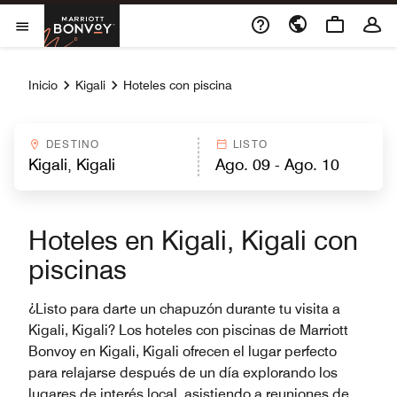
Skip to Content
Marriott Bonvoy
Abrir el menú
Inicio
Kigali
Hoteles con piscina
DESTINO
LISTO
Hoteles en Kigali, Kigali con
piscinas
¿Listo para darte un chapuzón durante tu visita a
Kigali, Kigali? Los hoteles con piscinas de Marriott
Bonvoy en Kigali, Kigali ofrecen el lugar perfecto
para relajarse después de un día explorando los
lugares de interés local, asistiendo a reuniones de