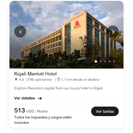
Kigali Marriott Hotel
4.5
(796 opiniones)
|
1,1 km desde el destino
Explore Rwanda's capital from our luxury hotel in Kigali
Ver detalles
513
USD / Noche
Ver tarifas
Todos los impuestos y cargos están
incluidos