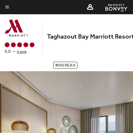
Skip
to
Texte du menu
main
content
Taghazout Bay Marriott Resor
5.0
•
4 avis
NOUVEAU