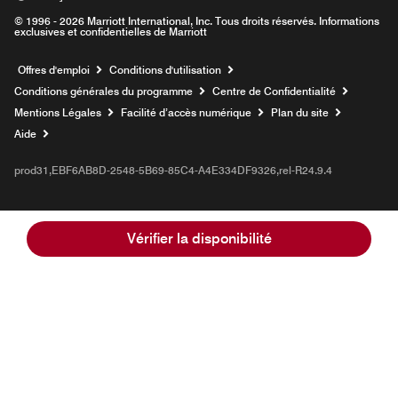
© 1996 - 2026 Marriott International, Inc. Tous droits réservés. Informations
exclusives et confidentielles de Marriott
Ouvre une nouvelle fenêtre
Offres d'emploi
Conditions d'utilisation
Conditions générales du programme
Centre de Confidentialité
Mentions Légales
Facilité d’accès numérique
Plan du site
Aide
prod31,EBF6AB8D-2548-5B69-85C4-A4E334DF9326,rel-R24.9.4
Vérifier la disponibilité