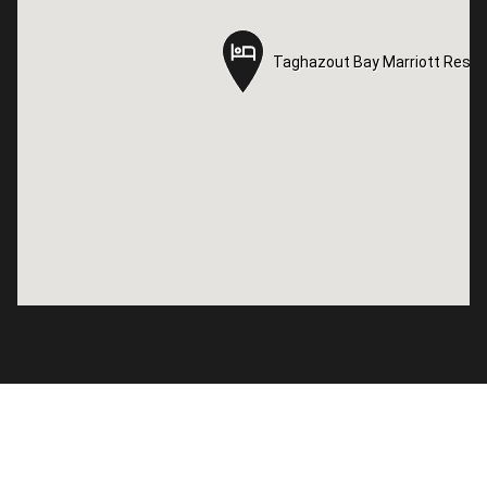
Taghazout Bay Marriott Resor
Taghazout Bay Marriott Resor