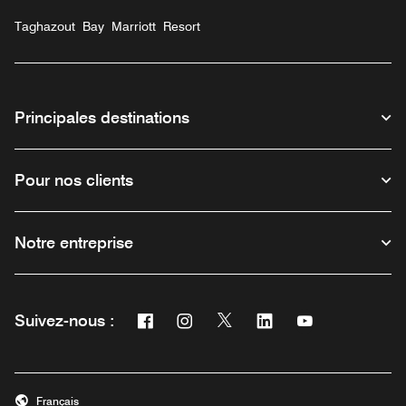
Taghazout Bay Marriott Resort
Principales destinations
Pour nos clients
Notre entreprise
Facebook
Instagram
Twitter
Linkedin
Youtube
Suivez-nous :
Ouvre une nouvelle fenêtre
Ouvre une nouvelle fenêtre
Ouvre une nouvelle fenêtre
Ouvre une nouvelle fe
Ouvre une nouve
Français