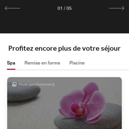
Découvrir
Découvrir
Découvrir
01
/
05
Profitez encore plus de votre séjour
Spa
Remise en forme
Piscine
Photo (prochainement)