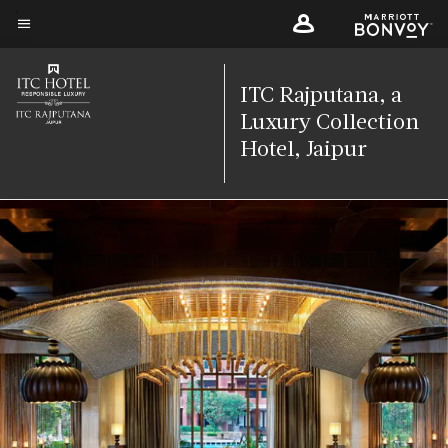
Skip
to
मेन्यू टेक्स्ट
main
content
ITC Rajputana, a
Luxury Collection
Hotel, Jaipur