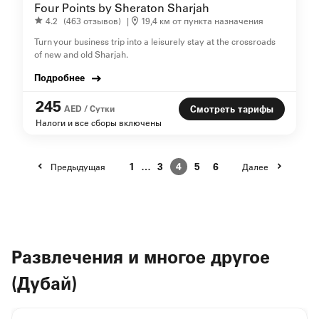
Four Points by Sheraton Sharjah
4.2
(463 отзывов)
|
19,4 км от пункта назначения
Turn your business trip into a leisurely stay at the crossroads
of new and old Sharjah.
Подробнее
245
AED / Сутки
Смотреть тарифы
Налоги и все сборы включены
1
…
3
4
5
6
Предыдущая
Далее
Развлечения и многое другое
(Дубай)