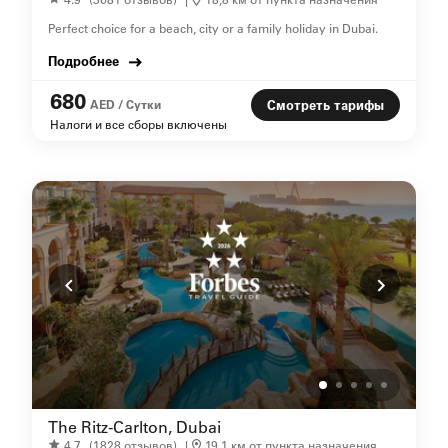
Perfect choice for a beach, city or a family holiday in Dubai.
Подробнее
680
AED / Сутки
Смотреть тарифы
Налоги и все сборы включены
The Ritz-Carlton, Dubai
4.7
(1828 отзывов)
|
19,1 км от пункта назначения