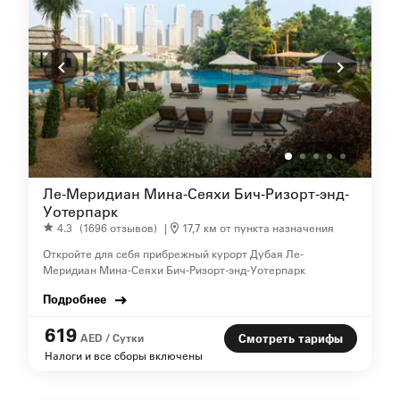
Ле-Меридиан Мина-Сеяхи Бич-Ризорт-энд-
Уотерпарк
4.3
(1696 отзывов)
|
17,7 км от пункта назначения
Откройте для себя прибрежный курорт Дубая Ле-
Меридиан Мина-Сеяхи Бич-Ризорт-энд-Уотерпарк
Подробнее
619
AED / Сутки
Смотреть тарифы
Налоги и все сборы включены