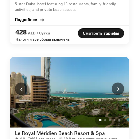
5-star Dubai hotel featuring 13 restaurants, family-friendly
activities, and private beach access
Подробнее
428
AED / Сутки
Смотреть тарифы
Налоги и все сборы включены
Le Royal Méridien Beach Resort & Spa
4.9
(3681 отзывов)
|
18,8 км от пункта назначения