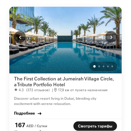
The First Collection at Jumeirah Village Circle,
a Tribute Portfolio Hotel
4.3
(372 отзывов)
|
17,9 км от пункта назначения
Discover urban resort living in Dubai, blending city
excitement with serene relaxation.
Подробнее
167
AED / Сутки
Смотреть тарифы