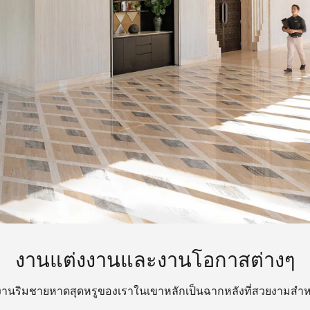
งานแต่งงานและงานโอกาสต่างๆ
งงานริมชายหาดสุดหรูของเราในเขาหลักเป็นฉากหลังที่สวยงามสำห