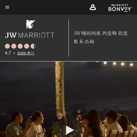
Skip
to
메뉴 텍스트
main
content
JW 메리어트 카오락 리조
트 & 스파
4.7
•
2320 후기