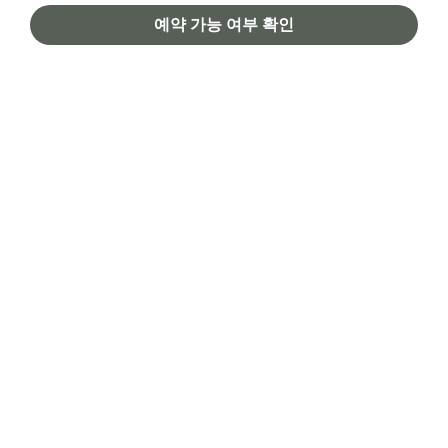
투숙객용
예약 가능 여부 확인
메리어트 인터내셔널
Facebook
Instagram
Twitter
Linkedin
Youtube
WeChat
KaKao
Nave
SNS
한국어
© 1996 - 2026 메리어트 인터내셔널 All rights reserved. 메리어트 독점 정보
채용
이용 약관
프로그램 이용약관
개인정보 처리방침
디지털 접근성
사이트 맵
도움말