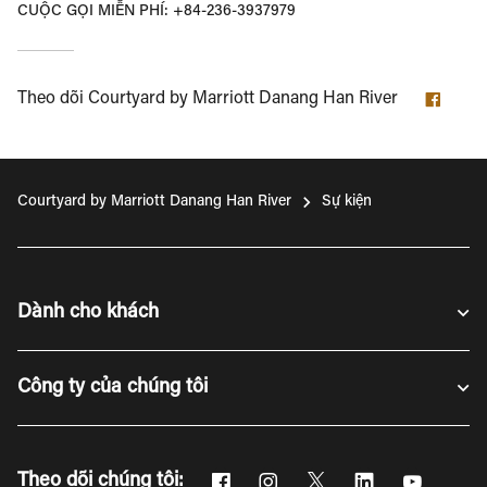
CUỘC GỌI MIỄN PHÍ:
+84-236-3937979
Faceb
Theo dõi
Courtyard by Marriott Danang Han River
Courtyard by Marriott Danang Han River
Sự kiện
Dành cho khách
Công ty của chúng tôi
Facebook
Instagram
Twitter
Linkedin
Youtube
Theo dõi chúng tôi: