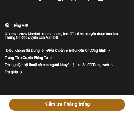
Mở cửa sổ mới
Mở cửa sổ mới
Mở cửa sổ mới
Mở cửa sổ mới
Mở cửa s
Tiếng Việt
© 1996 - 2026 Marriott International, Inc. Tất cả các quyền được bảo lưu.
Thông tin độc quyền của Marriott
Điều Khoản Sử Dụng
Điều khoản & Điều kiện Chương trình
Trung Tâm Quyền Riêng Tư
Trải nghiệm kỹ thuật số cho người khuyết tật
Sơ đồ Trang web
Mở cửa sổ mới
Trợ giúp
Kiểm tra Phòng trống