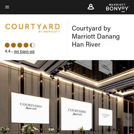
Skip
to
Văn bản menu
main
Courtyard by
content
Marriott Danang
Han River
4.4
•
195 Đánh giá