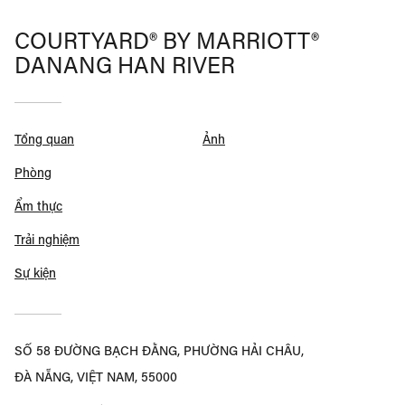
COURTYARD® BY MARRIOTT®
DANANG HAN RIVER
Tổng quan
Ảnh
Phòng
Ẩm thực
Trải nghiệm
Sự kiện
SỐ 58 ĐƯỜNG BẠCH ĐẰNG, PHƯỜNG HẢI CHÂU,
ĐÀ NẴNG, VIỆT NAM, 55000