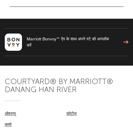
Marriott Bonvoy™ ऐप के साथ अपने स्टे को अनलॉक
करें
COURTYARD® BY MARRIOTT®
DANANG HAN RIVER
ओवरव्यू
फ़ोटोज़
कमरे