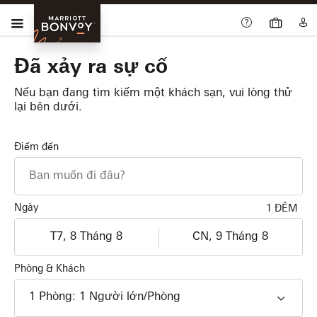
Skip Main Navigation
Trình đơn
Marriott
Bonvoy
Đã xảy ra sự cố
Nếu bạn đang tìm kiếm một khách sạn, vui lòng thử
lại bên dưới.
Điểm đến
Ngày
1 ĐÊM
Nhận phòng
Trả phòng
dd/MM/yyyy
dd/MM/yyyy
Phòng & Khách
1
Phòng
:
1
Người lớn
/Phòng