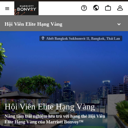
Chuyển đến Nội dung
Marriott Bonvoy
Mở cửa sổ mới
Mở menu
Mở menu
Hội Viên Elite Hạng Vàng
Aloft Bangkok Sukhumvit 11, Bangkok, Thái Lan
Hội Viên Elite Hạng Vàng
Nâng tầm trải nghiệm lưu trú với hạng thẻ Hội Viên
Elite Hạng Vàng của Marriott Bonvoy™