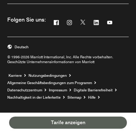
Folgen Sie uns:
Facebook
Instagram
Twitter
Linkedin
Youtube
Opens a new window
Opens a new window
Opens a new window
Opens a new win
Opens a ne
Deutsch
© 1996-2026 Marriott International, Inc. Alle Rechte vorbehalten.
Geschützte Unternehmensinformationen von Marriott
Opens a new window
Karriere
Nutzungsbedingungen
Allgemeine Geschäftsbedingungen zum Programm
Datenschutzzentrum
Impressum
Digitale Barrierefreiheit
Nachhaltigkeit in der Lieferkette
Sitemap
Hilfe
Tarife anzeigen